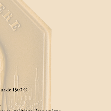
eur de 1500 €.
,
 variés : politique, économique,