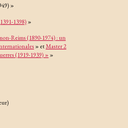
949) »
 (1391-1398)
»
imon-Reims (1890-1974) : un
internationales
» et
Master 2
guerres (1919-1939) »
»
eur)