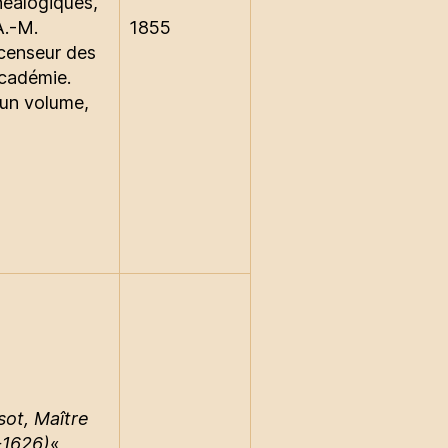
néalogiques,
A.-M.
1855
 censeur des
Académie.
 un volume,
ot, Maître
-1626)
« ,