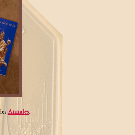
des
Annales
.