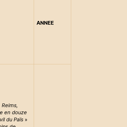
ANNEE
de Reims,
ée en douze
vil du Païs
»
oins de