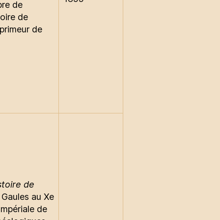
bre de
toire de
mprimeur de
stoire de
 Gaules au Xe
 Impériale de