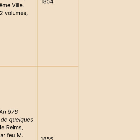
1854
ême Ville.
 2 volumes,
’An 976
 de quelques
 de Reims,
ar feu M.
1855