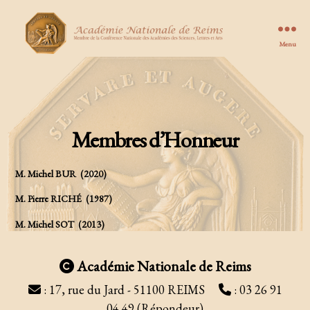
Menu
Académie
nationale
de
Reims
Membres d’Honneur
M. Michel BUR (2020)
M. Pierre RICHÉ (1987)
M. Michel SOT (2013)
Académie Nationale de Reims
: 17, rue du Jard - 51100 REIMS
: 03 26 91
04 49 (Répondeur)