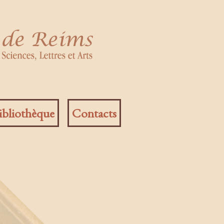
ibliothèque
Contacts
ur
AR
59