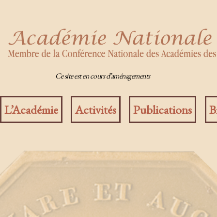
Ce site est en cours d’aménagements
L’Académie
Activités
Publications
B
Catégories
NON CLASSÉ
s
Par
admin2863
27 juin 2016
Aucun commentaire
Auteur
Date
T
de
de
1